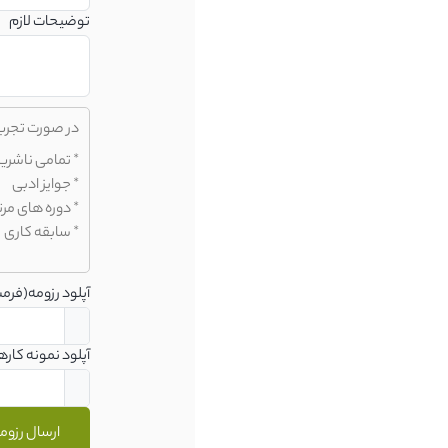
توضیحات لازم
در صورت تجربه 
* تمامی ناشری
* جوایز ادبی
* دوره های مرت
* سابقه کاری
آپلود رزومه(فرمت df
آپلود نمونه کارها(
ارسال رزوم